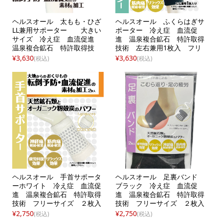
ヘルスオール 太もも・ひざ
ヘルスオール ふくらはぎサ
LL兼用サポーター 大きい
ポーター 冷え症 血流促
サイズ 冷え症 血流促進
進 温泉複合鉱石 特許取得
温泉複合鉱石 特許取得技
技術 左右兼用1枚入 フリ
術 フリーサイズ 左右兼用
ーサイズ
¥3,630
¥3,630
(税込)
(税込)
1枚入
ヘルスオール 手首サポータ
ヘルスオール 足裏バンド
ーホワイト 冷え症 血流促
ブラック 冷え症 血流促
進 温泉複合鉱石 特許取得
進 温泉複合鉱石 特許取得
技術 フリーサイズ ２枚入
技術 フリーサイズ ２枚入
り
り
¥2,750
¥2,750
(税込)
(税込)