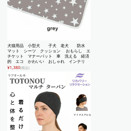
犬猫用品 小型犬 子犬 老犬 防水
マット シーツ クッション おもらし エ
チケット マナーパット 車 洗える 経済
的 エコ かわいい おしゃれ インテリ
ア 星柄 プリント グレー
¥1,380
(税込)