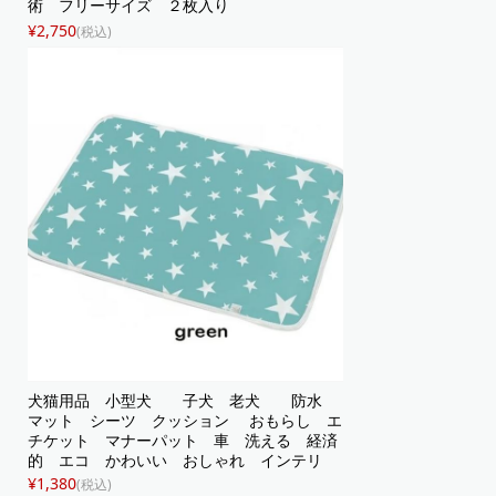
術 フリーサイズ ２枚入り
¥2,750
(税込)
犬猫用品 小型犬 子犬 老犬 防水
マット シーツ クッション おもらし エ
チケット マナーパット 車 洗える 経済
的 エコ かわいい おしゃれ インテリ
ア 星柄 プリント グレー
¥1,380
(税込)