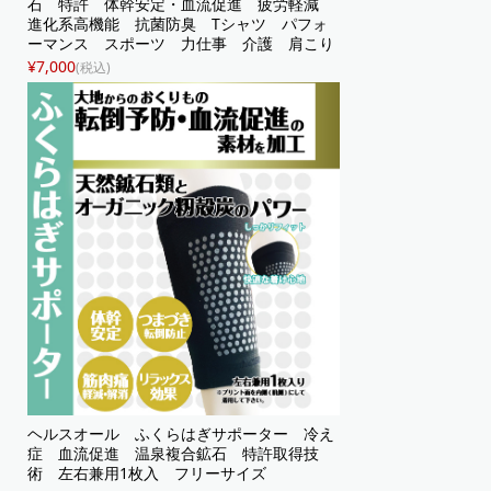
石 特許 体幹安定・血流促進 疲労軽減
進化系高機能 抗菌防臭 Tシャツ パフォ
ーマンス スポーツ 力仕事 介護 肩こり
ユニセックス
¥7,000
(税込)
ヘルスオール ふくらはぎサポーター 冷え
症 血流促進 温泉複合鉱石 特許取得技
術 左右兼用1枚入 フリーサイズ