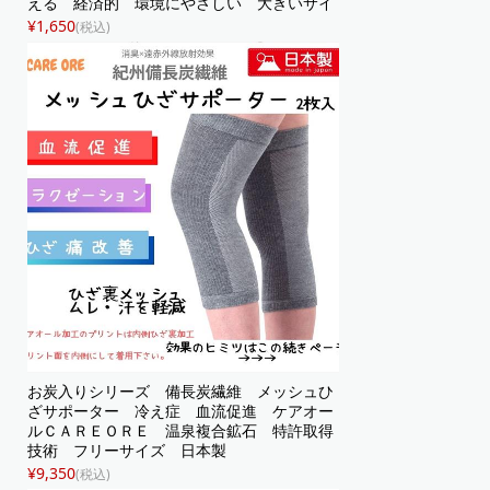
える 経済的 環境にやさしい 大きいサイ
ズ 立体マスク ホワイト 立体構造
¥1,650
(税込)
お炭入りシリーズ 備長炭繊維 メッシュひ
ざサポーター 冷え症 血流促進 ケアオー
ルＣＡＲＥＯＲＥ 温泉複合鉱石 特許取得
技術 フリーサイズ 日本製
¥9,350
(税込)