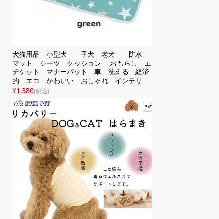
犬猫用品 小型犬 子犬 老犬 防水
マット シーツ クッション おもらし エ
チケット マナーパット 車 洗える 経済
的 エコ かわいい おしゃれ インテリ
ア 星柄 プリント グレー
¥1,380
(税込)