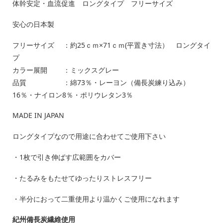
体幹安定・血流促進 ロングタイプ フリーサイズ
安心の日本製
フリーサイズ ：約25ｃｍ×71ｃｍ(平置き寸法） ロングタイ
プ
カラー展開 ：ミックスグレー
品質 ：綿73％・レーヨン（備長炭練り込み）
16％・ナイロン8％・ポリウレタン3％
MADE IN JAPAN
ロングタイプなので用途に合わせてご使用下さい
・1枚で引き伸ばす広範囲をカバー
・たるみをもたせてゆったりストレスフリー
・半分におって二重使用より温かくご使用になれます
紀州備長炭繊維使用