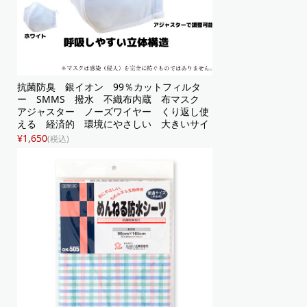
抗菌防臭 銀イオン 99％カットフィルタ
ー SMMS 撥水 不織布内蔵 布マスク
アジャスター ノーズワイヤー くり返し使
える 経済的 環境にやさしい 大きいサイ
ズ 立体マスク ホワイト 立体構造
¥1,650
(税込)