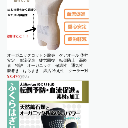
オーガニックコットン腹巻 ケアオール 体幹
安定 血流促進 疲労回復 転倒防止 高齢
者 特許 オーガニック 保温性 通気性
腹巻き はらまき 温活 冷え性 クーラー対
策 肌着 下着 インナー 蒸れない ユ...
¥8,470
(税込)