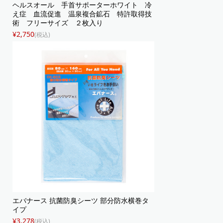
ヘルスオール 手首サポーターホワイト 冷
え症 血流促進 温泉複合鉱石 特許取得技
術 フリーサイズ ２枚入り
¥2,750
(税込)
エバナース 抗菌防臭シーツ 部分防水横巻タ
イプ
¥3,278
(税込)