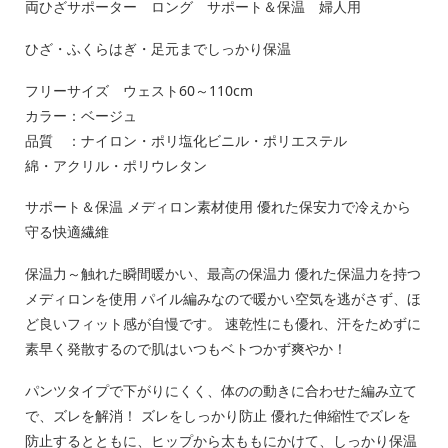
両ひざサポーター ロング サポート＆保温 婦人用
ひざ・ふくらはぎ・足元までしっかり保温
フリーサイズ ウェスト60～110cm
カラー：ベージュ
品質 ：ナイロン・ポリ塩化ビニル・ポリエステル
綿・アクリル・ポリウレタン
サポート＆保温 メディロン素材使用 優れた保安力で冷えから
守る快適繊維
保温力～触れた瞬間暖かい、最高の保温力 優れた保温力を持つ
メディロンを使用 パイル編みなので暖かい空気を逃がさず、ほ
ど良いフィット感が自慢です。 速乾性にも優れ、汗をためずに
素早く発散するので肌はいつもベトつかず爽やか！
パンツタイプで下がりにくく、体のの動きに合わせた編み立て
で、ズレを解消！ ズレをしっかり防止 優れた伸縮性でズレを
防止するとともに、ヒップから太ももにかけて、しっかり保温