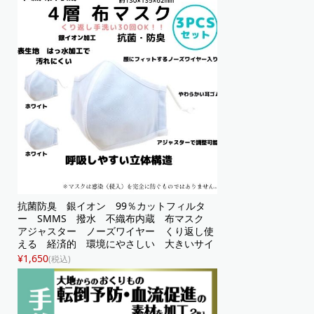
抗菌防臭 銀イオン 99％カットフィルタ
ー SMMS 撥水 不織布内蔵 布マスク
アジャスター ノーズワイヤー くり返し使
える 経済的 環境にやさしい 大きいサイ
ズ 立体マスク ホワイト 立体構造
¥1,650
(税込)