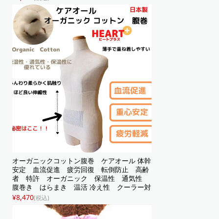
オーガニックコットン腹巻 ケアオール 体幹
安定 血流促進 疲労回復 転倒防止 高齢
者 特許 オーガニック 保温性 通気性
腹巻き はらまき 温活 冷え性 クーラー対
策 肌着 下着 インナー 蒸れない ユ...
¥8,470
(税込)